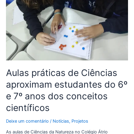
estudantes
do
6º
e
7º
anos
dos
conceitos
científicos
Aulas práticas de Ciências
aproximam estudantes do 6º
e 7º anos dos conceitos
científicos
Deixe um comentário
/
Notícias
,
Projetos
As aulas de Ciências da Natureza no Colégio Átrio